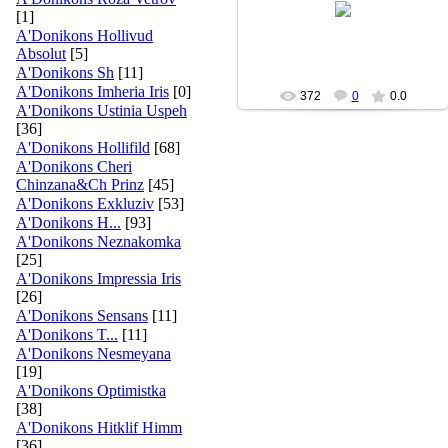
A'Donikons Roza Vetrov
[1]
adonikons
A'Donikons Hollivud
Absolut
[5]
A'Donikons Sh
[11]
A'Donikons Imheria Iris
[0]
372
0
0.0
A'Donikons Ustinia Uspeh
[36]
A'Donikons Hollifild
[68]
A'Donikons Cheri
Chinzana&Ch Prinz
[45]
A'Donikons Exkluziv
[53]
A'Donikons H...
[93]
A'Donikons Neznakomka
[25]
A'Donikons Impressia Iris
[26]
A'Donikons Sensans
[11]
A'Donikons T...
[11]
A'Donikons Nesmeyana
[19]
A'Donikons Optimistka
[38]
A'Donikons Hitklif Himm
[36]