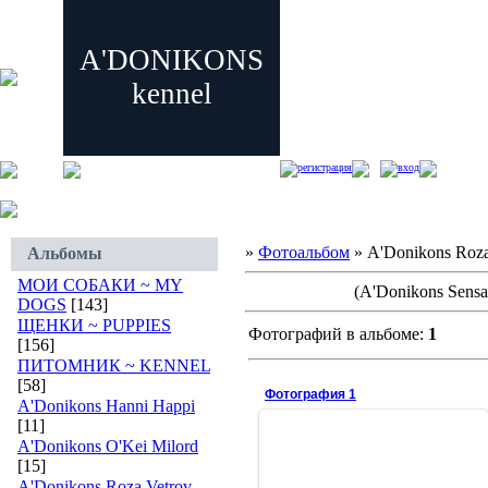
A'DONIKONS
kennel
регистрация
вход
»
Фотоальбом
» A'Donikons Roza
Альбомы
МОИ СОБАКИ ~ MY
(A'Donikons Sensa
DOGS
[143]
ЩЕНКИ ~ PUPPIES
Фотографий в альбоме:
1
[156]
ПИТОМНИК ~ KENNEL
[58]
Фотография 1
A'Donikons Hanni Happi
[11]
A'Donikons O'Kei Milord
[15]
2010-01-01
A'Donikons Roza Vetrov