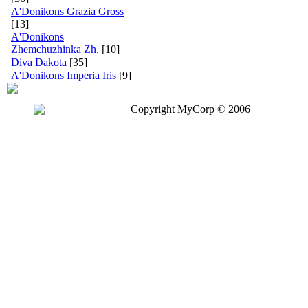
A'Donikons Grazia Gross
[13]
A'Donikons
Zhemchuzhinka Zh.
[10]
Diva Dakota
[35]
A'Donikons Imperia Iris
[9]
Copyright MyCorp © 2006