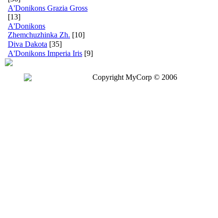
A'Donikons Grazia Gross
[13]
A'Donikons
Zhemchuzhinka Zh.
[10]
Diva Dakota
[35]
A'Donikons Imperia Iris
[9]
Copyright MyCorp © 2006