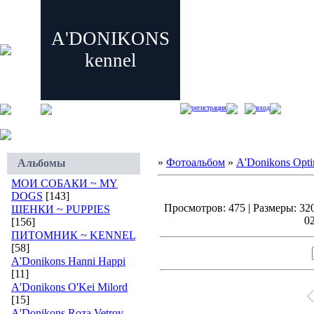
A'DONIKONS
kennel
регистрация
вход
»
Фотоальбом
»
A'Donikons Opti
Альбомы
МОИ СОБАКИ ~ MY
DOGS
[143]
Просмотров: 475 | Размеры: 320
ЩЕНКИ ~ PUPPIES
02
[156]
ПИТОМНИК ~ KENNEL
[58]
A'Donikons Hanni Happi
[11]
A'Donikons O'Kei Milord
[15]
A'Donikons Roza Vetrov