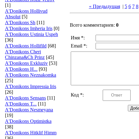
[1]
« Предыдущая
|
5
6
7
8
A'Donikons Hollivud
Absolut
[5]
A'Donikons Sh
[11]
Всего комментариев:
0
A'Donikons Imheria Iris
[0]
A'Donikons Ustinia Uspeh
Имя *:
[36]
A'Donikons Hollifild
[68]
Email *:
A'Donikons Cheri
Chinzana&Ch Prinz
[45]
A'Donikons Exkluziv
[53]
A'Donikons H...
[93]
A'Donikons Neznakomka
[25]
A'Donikons Impressia Iris
[26]
Код *:
A'Donikons Sensans
[11]
A'Donikons T...
[11]
A'Donikons Nesmeyana
[19]
A'Donikons Optimistka
[38]
A'Donikons Hitklif Himm
[36]