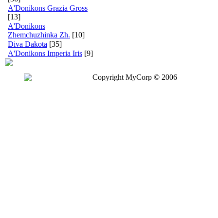
A'Donikons Grazia Gross
[13]
A'Donikons
Zhemchuzhinka Zh.
[10]
Diva Dakota
[35]
A'Donikons Imperia Iris
[9]
Copyright MyCorp © 2006