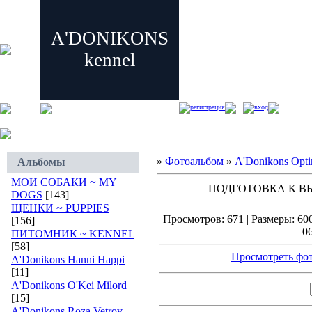
A'DONIKONS
kennel
регистрация
вход
»
Фотоальбом
»
A'Donikons Opti
Альбомы
МОИ СОБАКИ ~ MY
ПОДГОТОВКА К ВЫ
DOGS
[143]
ЩЕНКИ ~ PUPPIES
Просмотров: 671 | Размеры: 600
[156]
06
ПИТОМНИК ~ KENNEL
[58]
Просмотреть фот
A'Donikons Hanni Happi
[11]
A'Donikons O'Kei Milord
[15]
A'Donikons Roza Vetrov