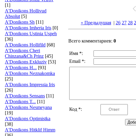
[1]
A'Donikons Hollivud
Absolut
[5]
A'Donikons Sh
[11]
« Предыдущая
|
26
27
28
A'Donikons Imheria Iris
[0]
A'Donikons Ustinia Uspeh
[36]
Всего комментариев:
0
A'Donikons Hollifild
[68]
A'Donikons Cheri
Имя *:
Chinzana&Ch Prinz
[45]
Email *:
A'Donikons Exkluziv
[53]
A'Donikons H...
[93]
A'Donikons Neznakomka
[25]
A'Donikons Impressia Iris
[26]
A'Donikons Sensans
[11]
A'Donikons T...
[11]
A'Donikons Nesmeyana
Код *:
[19]
A'Donikons Optimistka
[38]
A'Donikons Hitklif Himm
[36]