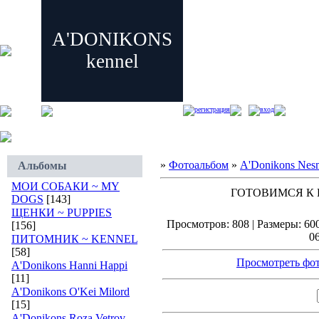
A'DONIKONS
kennel
регистрация
вход
»
Фотоальбом
»
A'Donikons Nes
Альбомы
МОИ СОБАКИ ~ MY
ГОТОВИМСЯ К 
DOGS
[143]
ЩЕНКИ ~ PUPPIES
Просмотров: 808 | Размеры: 600
[156]
06
ПИТОМНИК ~ KENNEL
[58]
Просмотреть фот
A'Donikons Hanni Happi
[11]
A'Donikons O'Kei Milord
[15]
A'Donikons Roza Vetrov