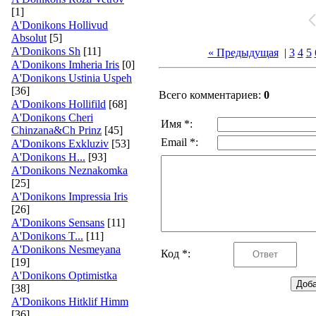
[1]
A'Donikons Hollivud
Absolut
[5]
A'Donikons Sh
[11]
« Предыдущая
|
3
4
5
A'Donikons Imheria Iris
[0]
A'Donikons Ustinia Uspeh
[36]
Всего комментариев:
0
A'Donikons Hollifild
[68]
A'Donikons Cheri
Имя *:
Chinzana&Ch Prinz
[45]
Email *:
A'Donikons Exkluziv
[53]
A'Donikons H...
[93]
A'Donikons Neznakomka
[25]
A'Donikons Impressia Iris
[26]
A'Donikons Sensans
[11]
A'Donikons T...
[11]
A'Donikons Nesmeyana
Код *:
[19]
A'Donikons Optimistka
[38]
A'Donikons Hitklif Himm
[36]