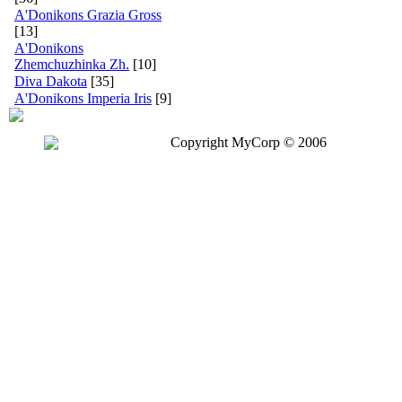
A'Donikons Grazia Gross
[13]
A'Donikons
Zhemchuzhinka Zh.
[10]
Diva Dakota
[35]
A'Donikons Imperia Iris
[9]
Copyright MyCorp © 2006