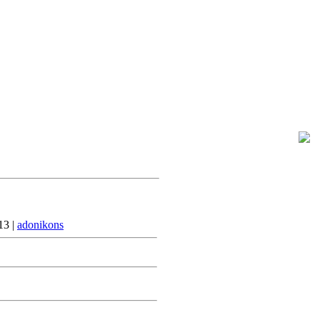
Суббота, 2026-08-08, 2:01 AM
Приветствую Вас
Гость
13 |
adonikons