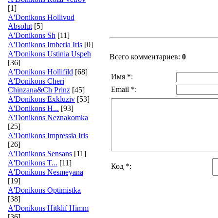
[1]
A'Donikons Hollivud
Absolut
[5]
A'Donikons Sh
[11]
A'Donikons Imheria Iris
[0]
A'Donikons Ustinia Uspeh
Всего комментариев:
0
[36]
A'Donikons Hollifild
[68]
Имя *:
A'Donikons Cheri
Email *:
Chinzana&Ch Prinz
[45]
A'Donikons Exkluziv
[53]
A'Donikons H...
[93]
A'Donikons Neznakomka
[25]
A'Donikons Impressia Iris
[26]
A'Donikons Sensans
[11]
A'Donikons T...
[11]
Код *:
A'Donikons Nesmeyana
[19]
A'Donikons Optimistka
[38]
A'Donikons Hitklif Himm
[36]