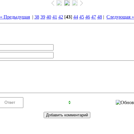
« Предыдущая
|
38
39
40
41
42
[
43
]
44
45
46
47
48
|
Следующая »