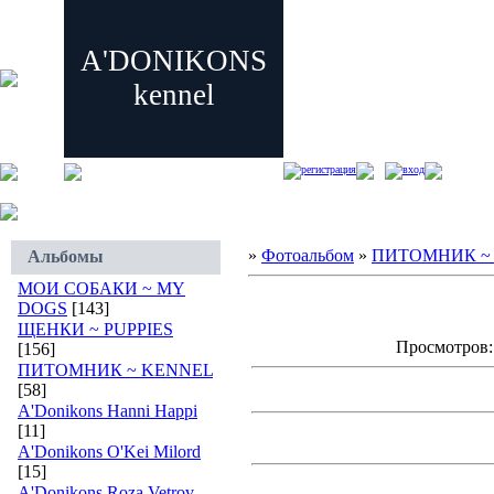
A'DONIKONS
kennel
регистрация
вход
»
Фотоальбом
»
ПИТОМНИК ~
Альбомы
МОИ СОБАКИ ~ MY
DOGS
[143]
ЩЕНКИ ~ PUPPIES
Просмотров: 
[156]
ПИТОМНИК ~ KENNEL
[58]
A'Donikons Hanni Happi
[11]
A'Donikons O'Kei Milord
[15]
A'Donikons Roza Vetrov