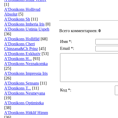
[1]
A'Donikons Hollivud
Absolut
[5]
A'Donikons Sh
[11]
A'Donikons Imheria Iris
[0]
A'Donikons Ustinia Uspeh
Всего комментариев:
0
[36]
A'Donikons Hollifild
[68]
Имя *:
A'Donikons Cheri
Email *:
Chinzana&Ch Prinz
[45]
A'Donikons Exkluziv
[53]
A'Donikons H...
[93]
A'Donikons Neznakomka
[25]
A'Donikons Impressia Iris
[26]
A'Donikons Sensans
[11]
A'Donikons T...
[11]
Код *:
A'Donikons Nesmeyana
[19]
A'Donikons Optimistka
[38]
A'Donikons Hitklif Himm
[36]