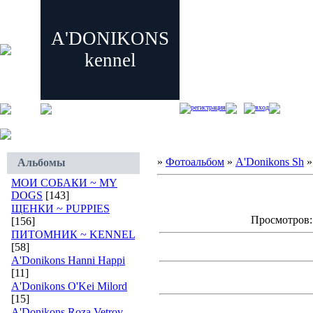
A'DONIKONS
kennel
регистрация
вход
»
Фотоальбом
»
A'Donikons Sh
»
Альбомы
МОИ СОБАКИ ~ MY
DOGS
[143]
ЩЕНКИ ~ PUPPIES
Просмотров: 
[156]
ПИТОМНИК ~ KENNEL
[58]
A'Donikons Hanni Happi
[11]
A'Donikons O'Kei Milord
[15]
A'Donikons Roza Vetrov