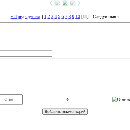
« Предыдущая
|
1
2
3
4
5
6
7
8
9
10
[
11
] |
Следующая »