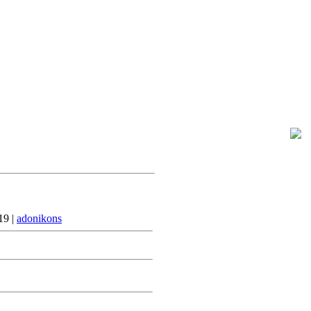
Четверг, 2026-08-06, 10:52 PM
Приветствую Вас
Гость
19 |
adonikons