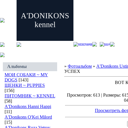
A'DONIKONS
kennel
регистрация
вход
»
Фотоальбом
»
A'Donikons Usti
Альбомы
УСПЕХ
МОИ СОБАКИ ~ MY
DOGS
[143]
ВОТ 
ЩЕНКИ ~ PUPPIES
[156]
Просмотров: 613 | Размеры: 615
ПИТОМНИК ~ KENNEL
04
[58]
A'Donikons Hanni Happi
Просмотреть фот
[11]
A'Donikons O'Kei Milord
[15]
A'Donikons Roza Vetrov