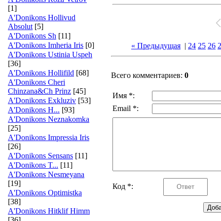
[1]
A'Donikons Hollivud
Absolut
[5]
A'Donikons Sh
[11]
A'Donikons Imheria Iris
[0]
« Предыдущая
|
24
25
26
A'Donikons Ustinia Uspeh
[36]
A'Donikons Hollifild
[68]
Всего комментариев:
0
A'Donikons Cheri
Chinzana&Ch Prinz
[45]
Имя *:
A'Donikons Exkluziv
[53]
Email *:
A'Donikons H...
[93]
A'Donikons Neznakomka
[25]
A'Donikons Impressia Iris
[26]
A'Donikons Sensans
[11]
A'Donikons T...
[11]
A'Donikons Nesmeyana
[19]
Код *:
A'Donikons Optimistka
[38]
A'Donikons Hitklif Himm
[36]