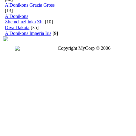
A'Donikons Grazia Gross
[13]
A'Donikons
Zhemchuzhinka Zh.
[10]
Diva Dakota
[35]
A'Donikons Imperia Iris
[9]
Copyright MyCorp © 2006