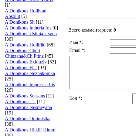
[1]
A'Donikons Hollivud
Absolut
[5]
A'Donikons Sh
[11]
A'Donikons Imheria Iris
[0]
Всего комментариев:
0
A'Donikons Ustinia Uspeh
[36]
Имя *:
A'Donikons Hollifild
[68]
Email *:
A'Donikons Cheri
Chinzana&Ch Prinz
[45]
A'Donikons Exkluziv
[53]
A'Donikons H...
[93]
A'Donikons Neznakomka
[25]
A'Donikons Impressia Iris
[26]
A'Donikons Sensans
[11]
Код *:
A'Donikons T...
[11]
A'Donikons Nesmeyana
[19]
A'Donikons Optimistka
[38]
A'Donikons Hitklif Himm
[36]