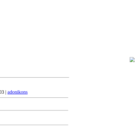
Пятница, 2026-08-07, 1:02 PM
Приветствую Вас
Гость
03 |
adonikons