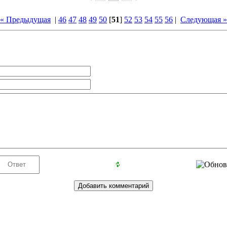
« Предыдущая
|
46
47
48
49
50
[
51
]
52
53
54
55
56
|
Следующая »