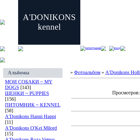
A'DONIKONS
kennel
регистрация
вход
»
Фотоальбом
»
A'Donikons Holli
Альбомы
МОИ СОБАКИ ~ MY
DOGS
[143]
Просмотров: 
ЩЕНКИ ~ PUPPIES
[156]
ПИТОМНИК ~ KENNEL
[58]
A'Donikons Hanni Happi
[11]
A'Donikons O'Kei Milord
[15]
A'Donikons Roza Vetrov