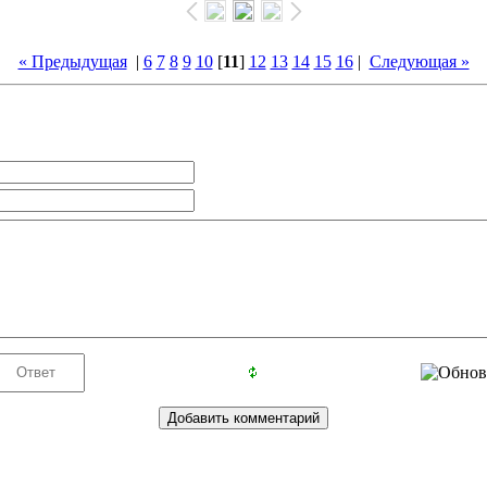
« Предыдущая
|
6
7
8
9
10
[
11
]
12
13
14
15
16
|
Следующая »