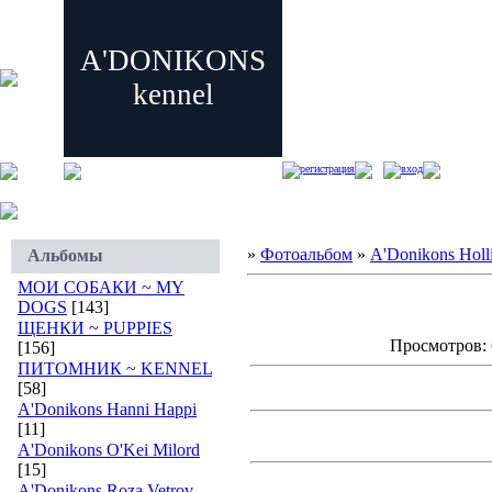
A'DONIKONS
kennel
регистрация
вход
»
Фотоальбом
»
A'Donikons Holli
Альбомы
МОИ СОБАКИ ~ MY
DOGS
[143]
ЩЕНКИ ~ PUPPIES
Просмотров: 6
[156]
ПИТОМНИК ~ KENNEL
[58]
A'Donikons Hanni Happi
[11]
A'Donikons O'Kei Milord
[15]
A'Donikons Roza Vetrov