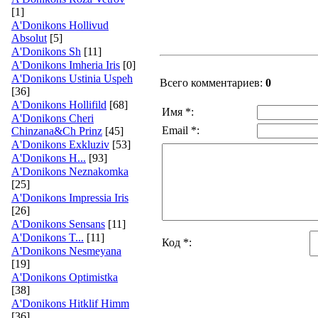
[1]
A'Donikons Hollivud
Absolut
[5]
A'Donikons Sh
[11]
A'Donikons Imheria Iris
[0]
A'Donikons Ustinia Uspeh
Всего комментариев:
0
[36]
A'Donikons Hollifild
[68]
Имя *:
A'Donikons Cheri
Email *:
Chinzana&Ch Prinz
[45]
A'Donikons Exkluziv
[53]
A'Donikons H...
[93]
A'Donikons Neznakomka
[25]
A'Donikons Impressia Iris
[26]
A'Donikons Sensans
[11]
A'Donikons T...
[11]
Код *:
A'Donikons Nesmeyana
[19]
A'Donikons Optimistka
[38]
A'Donikons Hitklif Himm
[36]