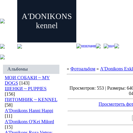
A'DONIKONS
kennel
регистрация
вход
»
Фотоальбом
»
A'Donikons Exkl
Альбомы
МОИ СОБАКИ ~ MY
DOGS
[143]
Просмотров: 553 | Размеры: 640
ЩЕНКИ ~ PUPPIES
04
[156]
ПИТОМНИК ~ KENNEL
Просмотреть фот
[58]
A'Donikons Hanni Happi
[11]
A'Donikons O'Kei Milord
[15]
A'Donikons Roza Vetrov