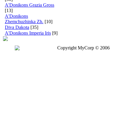
A'Donikons Grazia Gross
[13]
A'Donikons
Zhemchuzhinka Zh.
[10]
Diva Dakota
[35]
A'Donikons Imperia Iris
[9]
Copyright MyCorp © 2006