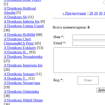
[1]
A'Donikons Hollivud
Absolut
[5]
« Предыдущая
|
28
29
30
A'Donikons Sh
[11]
A'Donikons Imheria Iris
[0]
A'Donikons Ustinia Uspeh
Всего комментариев:
0
[36]
A'Donikons Hollifild
[68]
Имя *:
A'Donikons Cheri
Email *:
Chinzana&Ch Prinz
[45]
A'Donikons Exkluziv
[53]
A'Donikons H...
[93]
A'Donikons Neznakomka
[25]
A'Donikons Impressia Iris
[26]
A'Donikons Sensans
[11]
A'Donikons T...
[11]
Код *:
A'Donikons Nesmeyana
[19]
A'Donikons Optimistka
[38]
A'Donikons Hitklif Himm
[36]