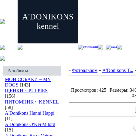
A'DONIKONS
kennel
регистрация
вход
»
Фотоальбом
»
A'Donikons T...
»
Альбомы
МОИ СОБАКИ ~ MY
DOGS
[143]
Просмотров: 425 | Размеры: 340
ЩЕНКИ ~ PUPPIES
03
[156]
ПИТОМНИК ~ KENNEL
[58]
A'Donikons Hanni Happi
[11]
A'Donikons O'Kei Milord
[15]
A'Donikons Roza Vetrov