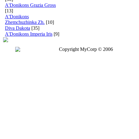
A'Donikons Grazia Gross
[13]
A'Donikons
Zhemchuzhinka Zh.
[10]
Diva Dakota
[35]
A'Donikons Imperia Iris
[9]
Copyright MyCorp © 2006