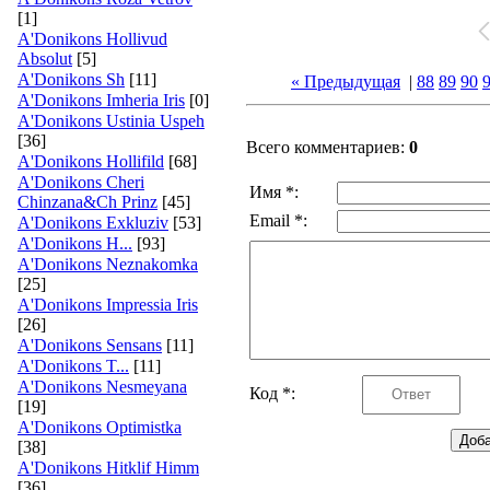
[1]
A'Donikons Hollivud
Absolut
[5]
A'Donikons Sh
[11]
« Предыдущая
|
88
89
90
A'Donikons Imheria Iris
[0]
A'Donikons Ustinia Uspeh
[36]
Всего комментариев:
0
A'Donikons Hollifild
[68]
A'Donikons Cheri
Имя *:
Chinzana&Ch Prinz
[45]
Email *:
A'Donikons Exkluziv
[53]
A'Donikons H...
[93]
A'Donikons Neznakomka
[25]
A'Donikons Impressia Iris
[26]
A'Donikons Sensans
[11]
A'Donikons T...
[11]
A'Donikons Nesmeyana
Код *:
[19]
A'Donikons Optimistka
[38]
A'Donikons Hitklif Himm
[36]