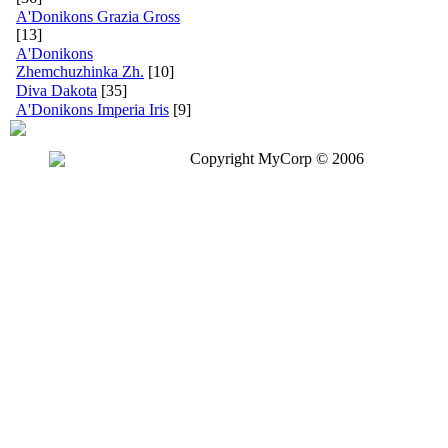
A'Donikons Grazia Gross
[13]
A'Donikons
Zhemchuzhinka Zh.
[10]
Diva Dakota
[35]
A'Donikons Imperia Iris
[9]
Copyright MyCorp © 2006