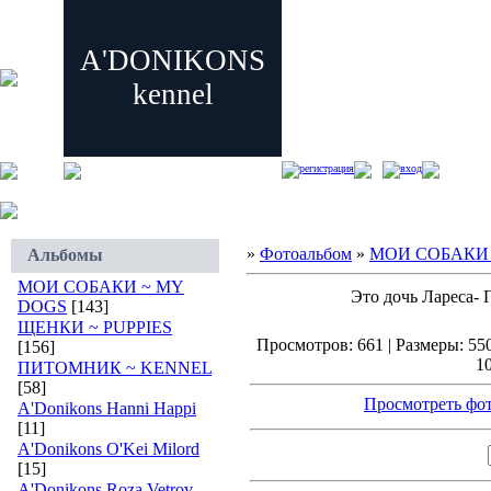
A'DONIKONS
kennel
регистрация
вход
»
Фотоальбом
»
МОИ СОБАКИ 
Альбомы
МОИ СОБАКИ ~ MY
Это дочь Лареса- Г
DOGS
[143]
ЩЕНКИ ~ PUPPIES
Просмотров: 661 | Размеры: 550
[156]
10
ПИТОМНИК ~ KENNEL
[58]
Просмотреть фот
A'Donikons Hanni Happi
[11]
A'Donikons O'Kei Milord
[15]
A'Donikons Roza Vetrov