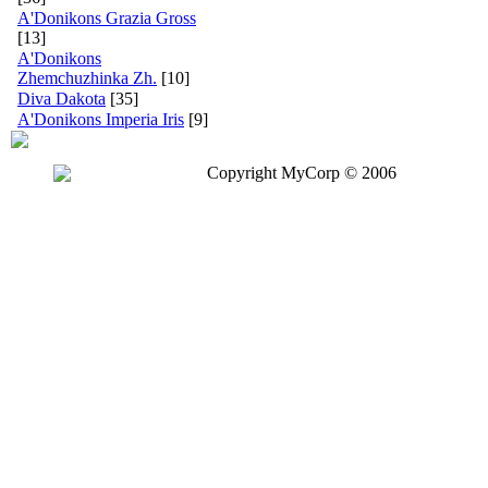
A'Donikons Grazia Gross
[13]
A'Donikons
Zhemchuzhinka Zh.
[10]
Diva Dakota
[35]
A'Donikons Imperia Iris
[9]
Copyright MyCorp © 2006