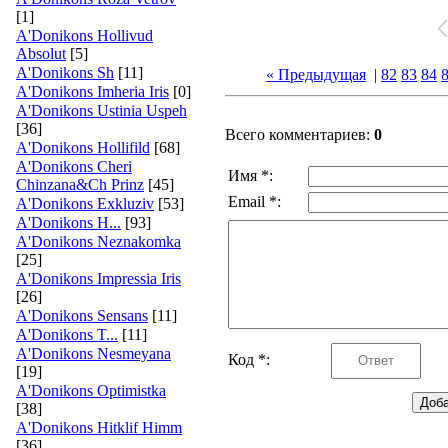
[1]
A'Donikons Hollivud
Absolut
[5]
A'Donikons Sh
[11]
« Предыдущая
|
82
83
84
A'Donikons Imheria Iris
[0]
A'Donikons Ustinia Uspeh
[36]
Всего комментариев:
0
A'Donikons Hollifild
[68]
A'Donikons Cheri
Имя *:
Chinzana&Ch Prinz
[45]
Email *:
A'Donikons Exkluziv
[53]
A'Donikons H...
[93]
A'Donikons Neznakomka
[25]
A'Donikons Impressia Iris
[26]
A'Donikons Sensans
[11]
A'Donikons T...
[11]
A'Donikons Nesmeyana
Код *:
[19]
A'Donikons Optimistka
[38]
A'Donikons Hitklif Himm
[36]