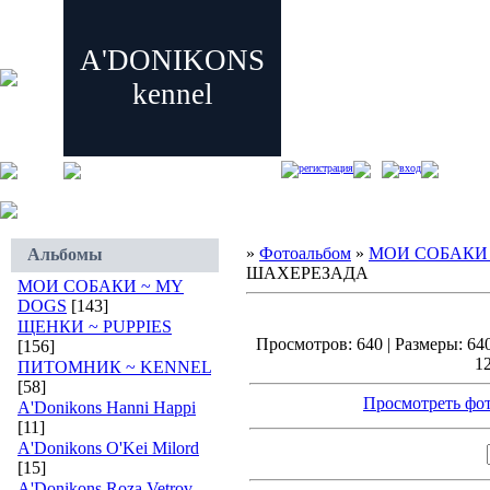
A'DONIKONS
kennel
регистрация
вход
»
Фотоальбом
»
МОИ СОБАКИ 
Альбомы
ШАХЕРЕЗАДА
МОИ СОБАКИ ~ MY
DOGS
[143]
ЩЕНКИ ~ PUPPIES
Просмотров: 640 | Размеры: 640
[156]
12
ПИТОМНИК ~ KENNEL
[58]
Просмотреть фот
A'Donikons Hanni Happi
[11]
A'Donikons O'Kei Milord
[15]
A'Donikons Roza Vetrov