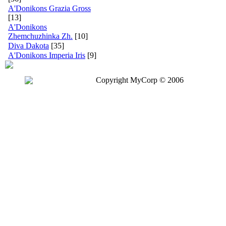
A'Donikons Grazia Gross
[13]
A'Donikons
Zhemchuzhinka Zh.
[10]
Diva Dakota
[35]
A'Donikons Imperia Iris
[9]
Copyright MyCorp © 2006