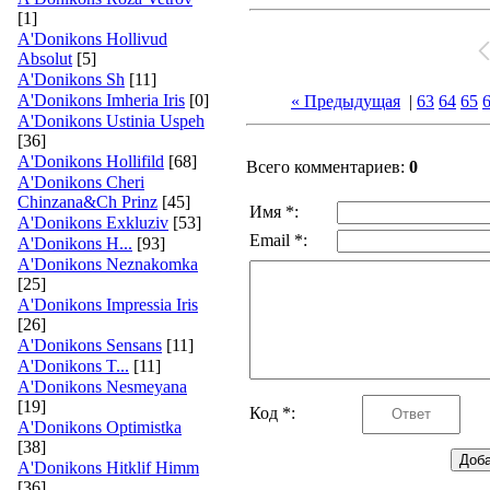
[1]
A'Donikons Hollivud
Absolut
[5]
A'Donikons Sh
[11]
A'Donikons Imheria Iris
[0]
« Предыдущая
|
63
64
65
A'Donikons Ustinia Uspeh
[36]
A'Donikons Hollifild
[68]
Всего комментариев:
0
A'Donikons Cheri
Chinzana&Ch Prinz
[45]
Имя *:
A'Donikons Exkluziv
[53]
Email *:
A'Donikons H...
[93]
A'Donikons Neznakomka
[25]
A'Donikons Impressia Iris
[26]
A'Donikons Sensans
[11]
A'Donikons T...
[11]
A'Donikons Nesmeyana
[19]
Код *:
A'Donikons Optimistka
[38]
A'Donikons Hitklif Himm
[36]