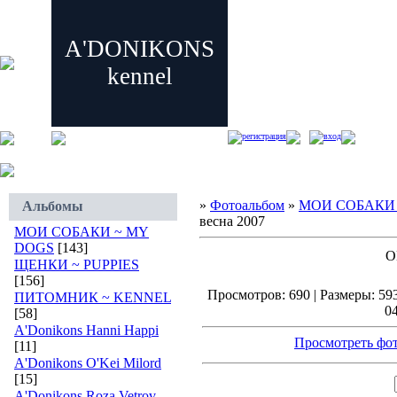
A'DONIKONS
kennel
регистрация
вход
»
Фотоальбом
»
МОИ СОБАКИ 
Альбомы
весна 2007
МОИ СОБАКИ ~ MY
DOGS
[143]
О
ЩЕНКИ ~ PUPPIES
[156]
Просмотров: 690 | Размеры: 593
ПИТОМНИК ~ KENNEL
04
[58]
A'Donikons Hanni Happi
Просмотреть фот
[11]
A'Donikons O'Kei Milord
[15]
A'Donikons Roza Vetrov