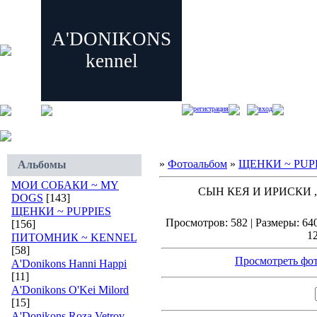
A'DONIKONS
kennel
регистрация
вход
»
Фотоальбом
»
ЩЕНКИ ~ PUP
Альбомы
МОИ СОБАКИ ~ MY
СЫН КЕЯ И ИРИСКИ
DOGS
[143]
ЩЕНКИ ~ PUPPIES
Просмотров: 582 | Размеры: 640
[156]
12
ПИТОМНИК ~ KENNEL
[58]
Просмотреть фот
A'Donikons Hanni Happi
[11]
A'Donikons O'Kei Milord
[15]
A'Donikons Roza Vetrov