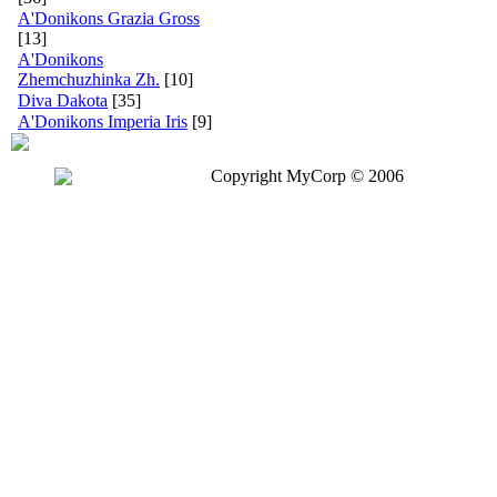
A'Donikons Grazia Gross
[13]
A'Donikons
Zhemchuzhinka Zh.
[10]
Diva Dakota
[35]
A'Donikons Imperia Iris
[9]
Copyright MyCorp © 2006