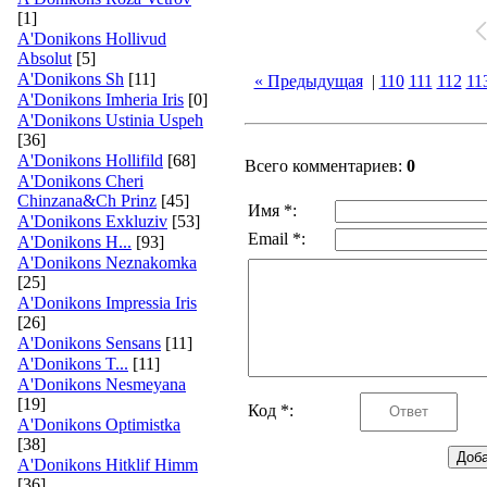
[1]
A'Donikons Hollivud
Absolut
[5]
A'Donikons Sh
[11]
« Предыдущая
|
110
111
112
11
A'Donikons Imheria Iris
[0]
A'Donikons Ustinia Uspeh
[36]
A'Donikons Hollifild
[68]
Всего комментариев:
0
A'Donikons Cheri
Chinzana&Ch Prinz
[45]
Имя *:
A'Donikons Exkluziv
[53]
Email *:
A'Donikons H...
[93]
A'Donikons Neznakomka
[25]
A'Donikons Impressia Iris
[26]
A'Donikons Sensans
[11]
A'Donikons T...
[11]
A'Donikons Nesmeyana
[19]
Код *:
A'Donikons Optimistka
[38]
A'Donikons Hitklif Himm
[36]