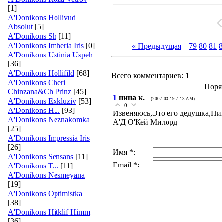
[1]
A'Donikons Hollivud
Absolut
[5]
A'Donikons Sh
[11]
A'Donikons Imheria Iris
[0]
« Предыдущая
|
79
80
81
A'Donikons Ustinia Uspeh
[36]
A'Donikons Hollifild
[68]
Всего комментариев:
1
A'Donikons Cheri
Поря
Chinzana&Ch Prinz
[45]
1
нина к.
(2007-03-19 7:13 AM)
A'Donikons Exkluziv
[53]
0
A'Donikons H...
[93]
Извеняюсь,Это его дедушка,Пи
A'Donikons Neznakomka
А'Д О'Кей Милорд
[25]
A'Donikons Impressia Iris
[26]
Имя *:
A'Donikons Sensans
[11]
Email *:
A'Donikons T...
[11]
A'Donikons Nesmeyana
[19]
A'Donikons Optimistka
[38]
A'Donikons Hitklif Himm
[36]