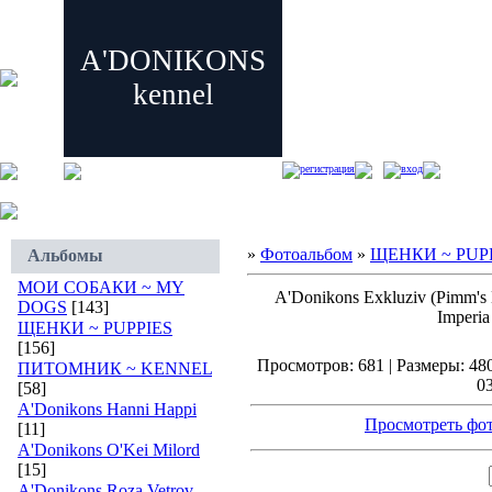
A'DONIKONS
kennel
регистрация
вход
»
Фотоальбом
»
ЩЕНКИ ~ PUP
Альбомы
МОИ СОБАКИ ~ MY
A'Donikons Exkluziv (Pimm's
DOGS
[143]
Imperia 
ЩЕНКИ ~ PUPPIES
[156]
Просмотров: 681 | Размеры: 480
ПИТОМНИК ~ KENNEL
03
[58]
A'Donikons Hanni Happi
Просмотреть фот
[11]
A'Donikons O'Kei Milord
[15]
A'Donikons Roza Vetrov