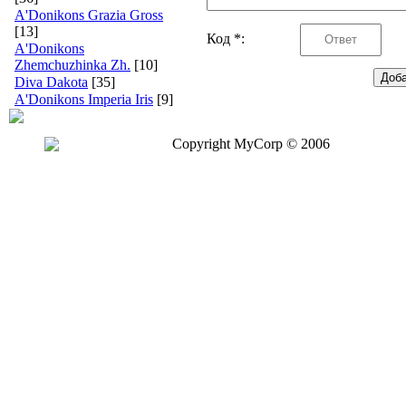
A'Donikons Grazia Gross
[13]
Код *:
A'Donikons
Zhemchuzhinka Zh.
[10]
Diva Dakota
[35]
A'Donikons Imperia Iris
[9]
Copyright MyCorp © 2006