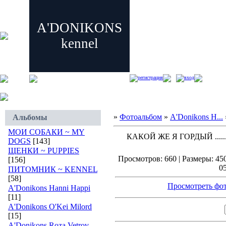
A'DONIKONS
kennel
регистрация
вход
»
Фотоальбом
»
A'Donikons H...
Альбомы
МОИ СОБАКИ ~ MY
КАКОЙ ЖЕ Я ГОРДЫЙ .....
DOGS
[143]
ЩЕНКИ ~ PUPPIES
Просмотров: 660 | Размеры: 450
[156]
05
ПИТОМНИК ~ KENNEL
[58]
Просмотреть фот
A'Donikons Hanni Happi
[11]
A'Donikons O'Kei Milord
[15]
A'Donikons Roza Vetrov