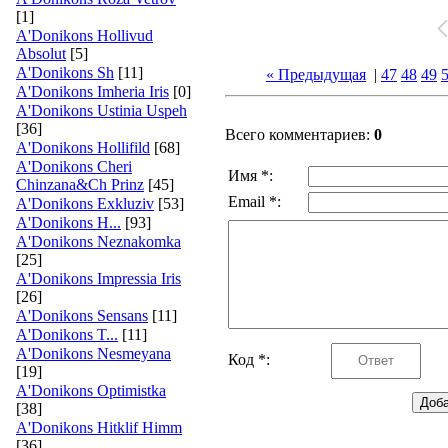
[1]
A'Donikons Hollivud
Absolut
[5]
A'Donikons Sh
[11]
« Предыдущая
|
47
48
49
A'Donikons Imheria Iris
[0]
A'Donikons Ustinia Uspeh
[36]
Всего комментариев:
0
A'Donikons Hollifild
[68]
A'Donikons Cheri
Имя *:
Chinzana&Ch Prinz
[45]
Email *:
A'Donikons Exkluziv
[53]
A'Donikons H...
[93]
A'Donikons Neznakomka
[25]
A'Donikons Impressia Iris
[26]
A'Donikons Sensans
[11]
A'Donikons T...
[11]
A'Donikons Nesmeyana
Код *:
[19]
A'Donikons Optimistka
[38]
A'Donikons Hitklif Himm
[36]