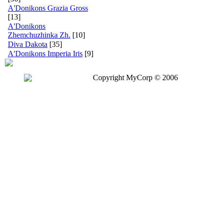
A'Donikons Grazia Gross
[13]
A'Donikons
Zhemchuzhinka Zh.
[10]
Diva Dakota
[35]
A'Donikons Imperia Iris
[9]
Copyright MyCorp © 2006