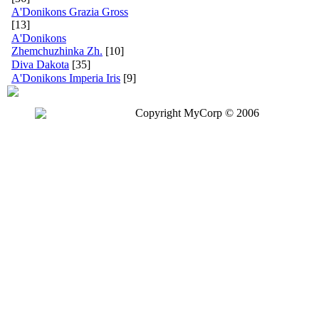
A'Donikons Grazia Gross
[13]
A'Donikons
Zhemchuzhinka Zh.
[10]
Diva Dakota
[35]
A'Donikons Imperia Iris
[9]
Copyright MyCorp © 2006