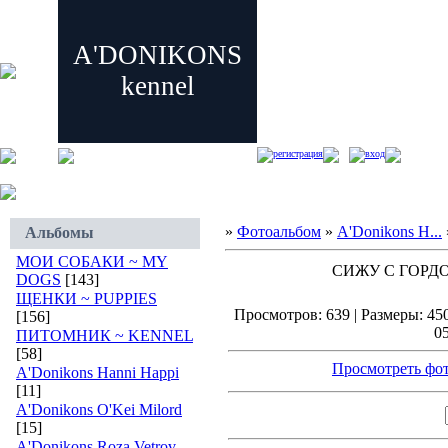
A'DONIKONS
kennel
регистрация
вход
»
Фотоальбом
»
A'Donikons H...
Альбомы
МОИ СОБАКИ ~ MY
СИЖУ С ГОРДО
DOGS
[143]
ЩЕНКИ ~ PUPPIES
Просмотров: 639 | Размеры: 450
[156]
05
ПИТОМНИК ~ KENNEL
[58]
Просмотреть фот
A'Donikons Hanni Happi
[11]
A'Donikons O'Kei Milord
[15]
A'Donikons Roza Vetrov