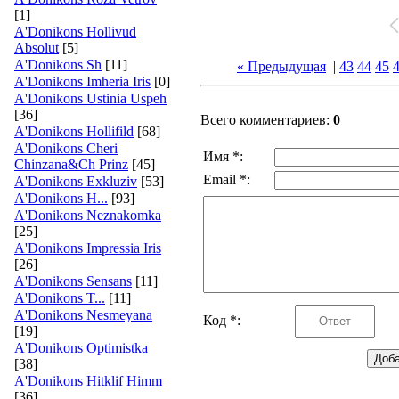
[1]
A'Donikons Hollivud
Absolut
[5]
A'Donikons Sh
[11]
« Предыдущая
|
43
44
45
A'Donikons Imheria Iris
[0]
A'Donikons Ustinia Uspeh
[36]
Всего комментариев:
0
A'Donikons Hollifild
[68]
A'Donikons Cheri
Имя *:
Chinzana&Ch Prinz
[45]
Email *:
A'Donikons Exkluziv
[53]
A'Donikons H...
[93]
A'Donikons Neznakomka
[25]
A'Donikons Impressia Iris
[26]
A'Donikons Sensans
[11]
A'Donikons T...
[11]
A'Donikons Nesmeyana
Код *:
[19]
A'Donikons Optimistka
[38]
A'Donikons Hitklif Himm
[36]