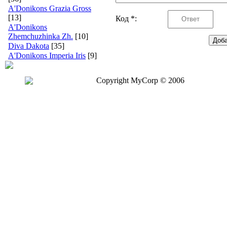
A'Donikons Grazia Gross
[13]
Код *:
A'Donikons
Zhemchuzhinka Zh.
[10]
Diva Dakota
[35]
A'Donikons Imperia Iris
[9]
Copyright MyCorp © 2006