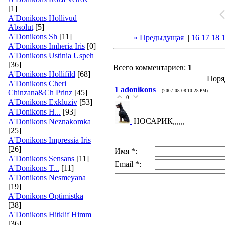
[1]
A'Donikons Hollivud
Absolut
[5]
A'Donikons Sh
[11]
« Предыдущая
|
16
17
18
A'Donikons Imheria Iris
[0]
A'Donikons Ustinia Uspeh
[36]
Всего комментариев:
1
A'Donikons Hollifild
[68]
Поря
A'Donikons Cheri
1
adonikons
Chinzana&Ch Prinz
[45]
(2007-08-08 10:28 PM)
0
A'Donikons Exkluziv
[53]
A'Donikons H...
[93]
НОСАРИК,,,,,,
A'Donikons Neznakomka
[25]
A'Donikons Impressia Iris
[26]
Имя *:
A'Donikons Sensans
[11]
Email *:
A'Donikons T...
[11]
A'Donikons Nesmeyana
[19]
A'Donikons Optimistka
[38]
A'Donikons Hitklif Himm
[36]