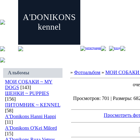
A'DONIKONS
kennel
регистрация
вход
»
Фотоальбом
»
МОИ СОБАКИ 
Альбомы
МОИ СОБАКИ ~ MY
оче
DOGS
[143]
ЩЕНКИ ~ PUPPIES
Просмотров: 701 | Размеры: 682
[156]
ПИТОМНИК ~ KENNEL
[58]
Просмотреть фот
A'Donikons Hanni Happi
[11]
A'Donikons O'Kei Milord
[15]
A'Donikons Roza Vetrov