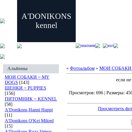
A'DONIKONS
kennel
регистрация
вход
»
Фотоальбом
»
МОИ СОБАКИ 
Альбомы
МОИ СОБАКИ ~ MY
если не
DOGS
[143]
ЩЕНКИ ~ PUPPIES
Просмотров: 696 | Размеры: 450
[156]
ПИТОМНИК ~ KENNEL
[58]
Просмотреть фот
A'Donikons Hanni Happi
[11]
A'Donikons O'Kei Milord
[15]
A'Donikons Roza Vetrov