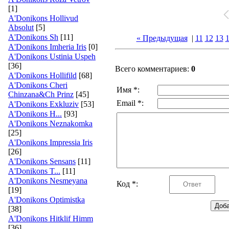
[1]
A'Donikons Hollivud
Absolut
[5]
A'Donikons Sh
[11]
« Предыдущая
|
11
12
13
A'Donikons Imheria Iris
[0]
A'Donikons Ustinia Uspeh
[36]
Всего комментариев:
0
A'Donikons Hollifild
[68]
A'Donikons Cheri
Имя *:
Chinzana&Ch Prinz
[45]
Email *:
A'Donikons Exkluziv
[53]
A'Donikons H...
[93]
A'Donikons Neznakomka
[25]
A'Donikons Impressia Iris
[26]
A'Donikons Sensans
[11]
A'Donikons T...
[11]
A'Donikons Nesmeyana
Код *:
[19]
A'Donikons Optimistka
[38]
A'Donikons Hitklif Himm
[36]