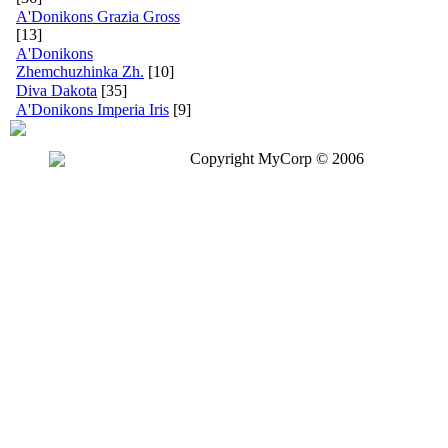
A'Donikons Grazia Gross
[13]
A'Donikons
Zhemchuzhinka Zh.
[10]
Diva Dakota
[35]
A'Donikons Imperia Iris
[9]
Copyright MyCorp © 2006